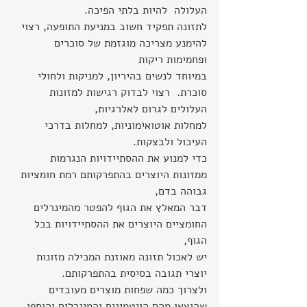
העלולה  להיות בלתי הפיכה.
לתזונה תפקיד חשוב במניעת התופעה, רצוי 
להימנע מצריכה מוגזמת של סוכרים 
ופחמימות ריקות 
במיוחד לנשים בהיריון, למניקות ולחולי 
סוכרת.  רצוי לבדוק רגישות למזונות 
העלולים לגרום לאלרגיות, 
למחלות אוטואימוניות, למחלות בדרכי 
העיכול ולבצקות.
כדי למנוע את ההסתיידויות הנגרמות 
ממזונות היוצרים בהתפרקותם רמת חומציות 
גבוהה בדם, 
דבר המאלץ את הגוף להפטר מהמינרלים 
החומציים היוצרים את ההסתיידויות בכל 
הגוף, 
יש לאכול תזונה מאוזנת המכילה מזונות 
יוצרי תגובה בסיסית בהתפרקותם.  
ולצרוך כמה שפחות מוצרים מעובדים 
שהוצאו מהם הויטמינים והמינרלים והוספו 