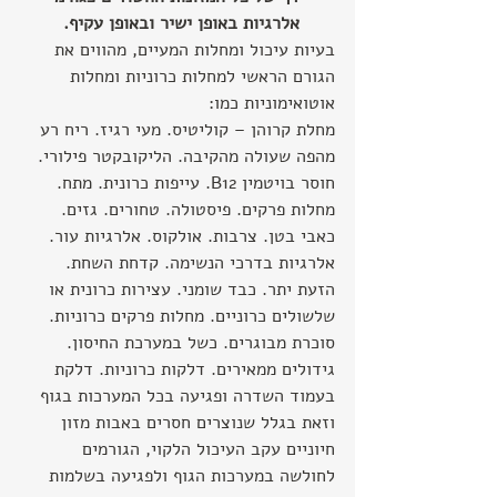
אלרגיות באופן ישיר ובאופן עקיף.
בעיות עיכול ומחלות המעיים, מהווים את 
הגורם הראשי למחלות כרוניות ומחלות 
אוטואימוניות כמו:
מחלת קרוהן – קוליטיס. מעי רגיז. ריח רע 
מהפה שעולה מהקיבה. הליקובקטר פילורי. 
חוסר בויטמין B12. עייפות כרונית. מתח. 
מחלות פרקים. פיסטולה. טחורים. גזים. 
כאבי בטן. צרבות. אולקוס. אלרגיות עור. 
אלרגיות בדרכי הנשימה. קדחת השחת. 
הזעת יתר. כבד שומני. עצירות כרונית או 
שלשולים כרוניים. מחלות פרקים כרוניות. 
סוכרת מבוגרים. כשל במערכת החיסון. 
גידולים ממאירים. דלקות כרוניות. דלקת 
בעמוד השדרה ופגיעה בכל המערכות בגוף 
וזאת בגלל שנוצרים חסרים באבות מזון 
חיוניים עקב העיכול הלקוי, הגורמים 
לחולשה במערכות הגוף ולפגיעה בשלמות 