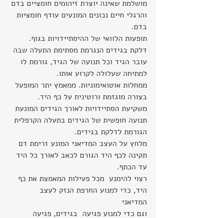
מושלמת שאינה יוצרת זיהומים חומציים בדם 
והרגלי חיים נכונים המונעים עודף חומציות 
בדם.
תופעות הלוואי של ההיסתיידויות בגוף.
דלקת בגידים הנגרמת מסתימת התעלה שבה 
עובר הגיד וכל תנועה של הגיד, גורמת לו 
למתיחה שעלולה לקרוע אותו.  
ממחלות אוטואימוניות. ממאמץ יתר המופעל 
בצורה מוגזמת ורוטינית על כף היד. 
משקיעת הסתיידויות לאורך הגידים המונעת 
תנועה חופשית של הגידים בתעלה הקרפלית 
הגורמת לדלקת בגידים.
מלחץ על העצב המדיאני המונע זרימת דם 
תקינה לכף היד הגורם לכאב לאורך כל היד 
עד הכתף.
רצוי להימנע  מכל פעילות המאמצת את כף 
היד, כדי למנוע החרפת הנזק לעצב 
המדיאני  
וגם כדי למנוע פגיעה  בגידים, פגיעה 