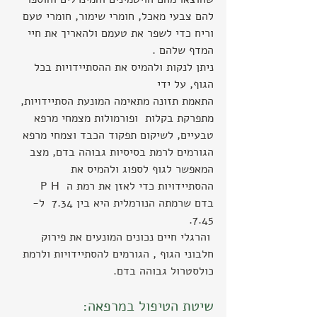
להם צבעי מאכל, חומרי שימור, חומרי טעם 
וריח כדי לשפר את טעמם ולהאריך את חיי 
המדף שלהם .
ניתן לנקות ולהמיס את ההסתיידויות בכל 
הגוף, על ידי 
התאמת תזונה מתאימה המונעת הסתיידויות, 
מתפרקת בקלות  ופורמולות מצמחי מרפא 
טבעיים, לשיקום תפקוד הכבד וצמחי מרפא 
הגורמים לרמת בסיסיות גבוהה בדם, מצב 
המאפשר לגוף לספוג ולהמיס את 
ההסתיידויות כדי לאזן את רמת ה  P H  
בדם שרמתה הנורמלית היא בין 7.34  ל- 
7.45.
 והרגלי חיים נכונים המונעים את פירוק 
חלבוני הגוף , הגורמים להסתיידויות ולרמת 
כולסטרול גבוהה בדם.
שיטת הטיפול במרפאה: