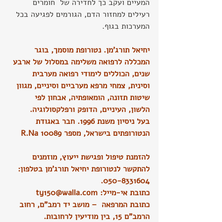
המעיים ועקב כך לחדירה של  חומרים 
רעילים למחזור הדם, הגורמים לפגיעה בכל 
המערכות בגוף.
יחיאל תורג'מן. נטורופת מוסמך, בוגר 
המכללה לרפואה משלימה במסלול של ארבע 
שנים, הכוללים לימודי רפואה מערבית 
וסינית, צמחי מרפא מערביים וסיניים, מגוון 
שיטות תזונה, הומאופתיה, אבחון לפי 
הלשון, העיניים, הדופק ורפלקסולוגיה.
בעל ניסיון משנת 1996. חבר באגודת 
הנטורופתים בישראל, מספר 10089 R.Na
להזמנת טיפול ופגישת ייעוץ, מוזמנים 
להתקשר לנטורופת יחיאל תורג'מן בטלפון: 
050-8331604.
כתובת אי-מייל: 
ty150@walla.com
כתובת המרפאה  – מושב יד רמב"ם, רחוב 
הרמב"ם 15, בין מודיעין לרחובות.