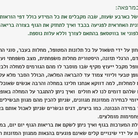
מרפאה:
של כארבע שעות, שבה מקבלים את כל המידע כולל דפי הוראות 
ית האחראית לפגיעה בכבד ואיך לתחזק את הגוף בצורה בריאה 
פוני או בווטסאפ בהתאם לצורך וללא עלות נוספת.
ון על ידי תשאול על כל תלונות המטופל, מחלות בעבר, סוגי ה
, הרגלי תזונה, היסטורית מחלות משפחתית, מצב משפחתי ועי
פל מקבל ייעוץ מקיף שבו מוסבר לו מהם הגורמים למחלה ולבעי
פן טבעי וליווי צמוד עד להבראה המלאה, הכולל הסבר מלא על
למחלות, למה דווקא אנחנו חלינו במחלה והרבה אנשים שאוכלים
 שלהם דומים לנו לא חולים  ואיך ניתן להתגבר על המחלה באופן
ומי לבחירה ממזונות מגוונים, שניתן להכין מהם מגוון תבשילים
במידה הנכונה. כמו ביצים, דגים ובשרים שניתן לאכול אותם ב
פחמימות מומלצים.
ת המערכות בגוף ואיך ניתן לשקם את בריאות הגוף יום יום, במ
 על ידי שינויים קלים שאינם פוגעים בהנאות ממגוון המזונות 