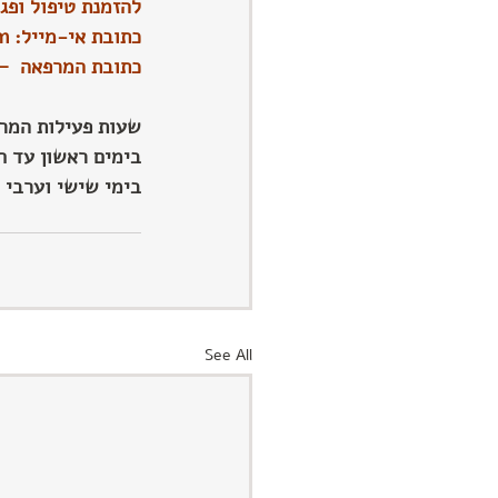
להזמנת טיפול ופגישת
כתובת אי-מייל: 
m
כתובת המרפאה  – מושב יד 
שעות פעילות המרפ
בימים ראשון עד חמישי - משע
בימי שישי וערבי חג - מהשעה 0
See All