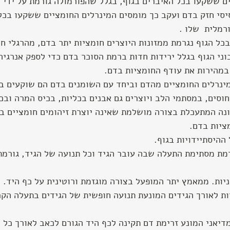
ם ששקעו בכל האיברים בגוף, בגלל שהפורמולה גורמת על ידי 
ה, ל – ph בסיסי חזק בדם ועקב כך מומסים המינרלים החומציים ששקעו בכ
כל הגוף נגרמת ממזונות היוצרים חומציות יתר בדם, מהרגלי חיי
וני הגוף בגלל ירידות חדות ברמת הסוכר בדם כדי לספק אנרגיה
 במהירות את עודף החומציות בדם.
נרלים החומציים מהדם וביחד עם השומנים בדם הם שוקעים בכל
חוסים, במסתמי הלב ויוצרים גם אבנים בכליות, בכיס המרה ובכ
נה המתעכלת בצורה מושלמת שאינה יוצרת זיהומים חומציים בדם
ציות בדם.
ההיסתיידויות בגוף.
מת מסתימת התעלה שבה עובר הגיד וכל תנועה של הגיד, גורמת
יות. ממאמץ יתר המופעל בצורה מוגזמת ורוטינית על כף היד.
ת לאורך הגידים המונעת תנועה חופשית של הגידים בתעלה הקר
יאני המונע זרימת דם תקינה לכף היד הגורם לכאב לאורך כל 