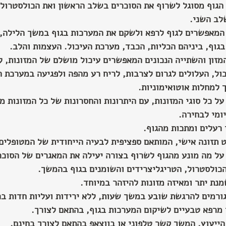
הגוף מסוגל לשרוף את הסוכרים בשלב הראשון ואת הכולסטרול,
לב השני.
המאפשרים לגוף לרפא ולשקם את המערכות בגוף במשך הלילה, 
גוף, ביניהם הכליות, הכבד, מערכת העיכול. העצמות והלב.
מזון והשתייה הנכונים המאפשרים עיכול מושלם של המזונות, ל
ל, העלולים לגרום לצרבות, לריח רע מהפה ולפגיעה במערכת הח
 למחלות אוטואימוניות.
ל כל סוגי המזונות, עם היתרונות והחסרונות של כל המזונות מ
ומי לבחירה.
 רעלים ומתכות מהגוף.
 תזונה אישי, המותאם ספציפית לבעיה הייחודית של המטופלים
על מה מונע מהגוף לשרוף בצורה יעילה את המאגרים של הסוכר
הכולסטרול, הטריגליצרידים והשומנים בגוף בהמשך.
נת יתר ומאיזה מזונות להיזהר במיוחד.
גורמים להרגשת שובע במשך שעות, ללא ירידות ועליות חדות בר
מרפא טבעיים לשיקום המערכות בגוף, בהתאם לצורך.
ייעוץ, המשך קשר טלפוני או בווצאפ בהתאם לצורך בחינם.