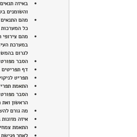
באיזה תנאים 
והשומנים בש
מהם התנאים 
כל המערכות ב
מהם צירופי ה
במערכת העיכו
לגרום בהמשך
הסבר מפורט ע
דף תפריטים י
תפריט לניקוי
התאמת תפריט
הסבר מפורט 
הראשון ואת 
מה גורם להשמ
איזה מזונות 
התאמת צמחי 
לאחר פגישת ה