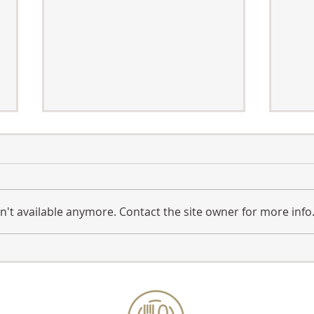
השתן
טיפול טבעי למניעת צרבות
כרוניות וריח רע מהפה
הבראה
 מכל
הפתרון הטבעי המונע את הצרבות
הכרוניות במהירות, שברוב המקרים
't available anymore. Contact the site owner for more info
מלוות עם ריח רע מהפה, גם אם
סובלים מהבעיה במשך שנים.