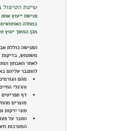
שיטת הטיפול ב
פגישת ייעוץ אחת 
במחלה האוטואימונ
מכן המשך יעוץ טל
הפגישה כוללת אבח
משתמש, בדיקות דם
לאחר האבחון המטו
להתגבר עליהם באו
מהם הגורמים 
והרגלי החיים
דף תפריטים י
מוצרים מהחי 
סוגי ירקות ו
הסבר על פעול
המערכות וזאת