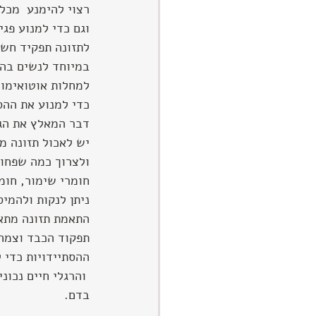
רצוי להימנע  מכל
וגם כדי למנוע פגי
לתזונה תפקיד חשו
במיוחד לנשים בהיר
למחלות אוטואימונ
כדי למנוע את ההס
דבר המאלץ את הגו
יש לאכול תזונה מ
ולצרוך כמה שפחות
חומרי שימור, חומ
ניתן לנקות ולהמיס
התאמת תזונה מתאי
תפקוד הכבד וצמחי
ההסתיידויות כדי לאזן את רמת ה  P H  בדם ש
 והרגלי חיים נכונ
בדם.