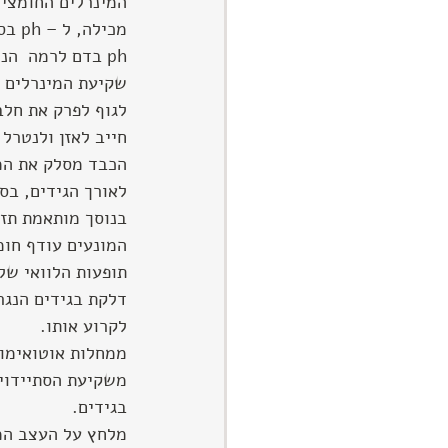
המינרלים החומציי
מכיל
ph בדם לרמה  הנורמלית  שלו .
שקיעת המינרלים ב
לגוף לפרק את חלב
חייב לאזן ולנטרל
הכבד מסלק את המי
לאורך הגידים, בס
בנוסך מותאמת תזו
המונעים עודף חומ
תופעות הלוואי של 
דלקת בגידים הנגר
לקרוע אותו.  
ממחלות אוטואימונ
משקיעת הסתיידויו
בגידים.
מלחץ על העצב המד