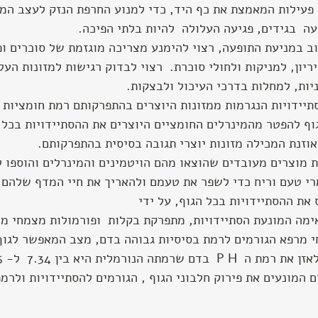
 פעילות המאמצת את כף היד, כדי למנוע החרפת הנזק לעצב המד
עה  בגידים, פגיעה העלולה  להיות בלתי הפיכה.
ב במניעת התופעה, רצוי להימנע מצריכה מוגזמת של סוכרים ופ
יון, למניקות ולחולי סוכרת.  רצוי לבדוק רגישות למזונות העל
יות, למחלות בדרכי העיכול ולבצקות.
תיידויות הנגרמות ממזונות היוצרים בהתפרקותם רמת חומציות 
ף להפטר מהמינרלים החומציים היוצרים את ההסתיידויות בכל 
אוזנת המכילה מזונות יוצרי תגובה בסיסית בהתפרקותם.  
 מוצרים מעובדים שהוצאו מהם הויטמינים והמינרלים והוספו ל
רי טעם וריח כדי לשפר את טעמם ולהאריך את חיי המדף שלהם 
 את ההסתיידויות בכל הגוף, על ידי
מה המונעת הסתיידויות, מתפרקת בקלות  ופורמולות מצמחי מר
 מרפא הגורמים לרמת בסיסיות גבוהה בדם, מצב המאפשר לגוף 
רמתה הנורמלית היא בין 7.34  ל- 7.45.
ים המונעים את פירוק חלבוני הגוף , הגורמים להסתיידויות ולרמ