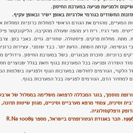
יקום ולמניעת פגיעה במערכת החיסון.
ונות החשודים כגורמי אלרגיות באופן ישיר ובאופן עקיף.
ות המעיים, מהווים את הגורם הראשי למחלות כרוניות ומחלות או
יטיס. מעי רגיז. ריח רע מהפה שעולה מהקיבה. הליקובקטר פילור
ונית. מתח. מחלות פרקים. פיסטולה. טחורים. גזים. כאבי בטן. צרב
כי הנשימה. קדחת השחת. הזעת יתר. כבד שומני. עצירות כרונית
קים כרוניות. סוכרת מבוגרים. כשל במערכת החיסון. גידולים מ
מוד השדרה ופגיעה בכל המערכות בגוף וזאת בגלל שנוצרים חסר
ול הלקוי, הגורמים לחולשה במערכות הגוף ולפגיעה בשלמות המ
ם למחזור הדם, הגורמים לפגיעה בכל המערכות בגוף.
טורופת מוסמך, בוגר המכללה לרפואה משלימה במסלול של ארבע 
ית וסינית, צמחי מרפא מערביים וסיניים, מגוון שיטות תזונה, 
דופק ורפלקסולוגיה.