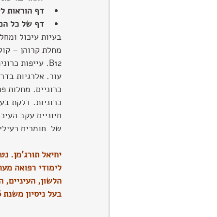
דף הוראות לש
דף של כל המז
בעיות עיכול ומחל
מחלת קרוהן – קול
B12. עייפות כר
עור. אלרגיות בדר
כרוניים. מחלות פר
כרוניות. דלקת בע
חיוניים עקב העיכ
של  חומרים רעילי
יחיאל תורג'מן. נ
לימודי רפואה מערב
הלשון, העיניים, ה
בעל ניסיון משנת 1996. חבר באגודת הנטורופתים בישראל, מספר 10089 R.Na