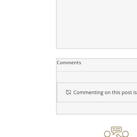
הגורמים להתפתחות שחמת
Comments
הכבד, כבד שומני וגידולים
בכבד.
איך ניתן למנוע את שחמת הכבד ואיך
ניתן לטפל במחלה בצורה טבעית.
Commenting on this post isn
הטיפול הטבעי לא מרפא את הגנטיקה
החלשה שמתבטאת בייצור נמוך של
חומצת מימן כלןרית חלשה וצריך
להמשיך לשמור על התזונה,
ההיגיינה, והרגלי החיי