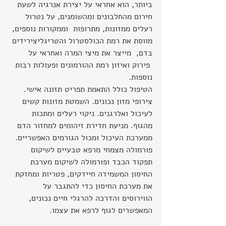
ביותר, הוא אחראי על יצירת אנרגיה לשעת 
חירום מהחלבונים ומהשומנים, על נטרול 
רעלים ממזונות, מתרופות  וממקורות נוספים, 
מווסת את רמת הכולסטרול והטריגליצירידים 
בדם,  מייצר את מיצי המרה ואחראי על 
 פירוק ואיזון רמת ההורמונים ופעולות רבות 
נוספות.
הטיפול כולל התאמת תפריט תזונה אישי. 
צירופי מזון נכונים. השמטת מזונות קשים 
לעיכול ואלרגנים. ניקוי רעלים ומתכות 
מהגוף. מניעת חדירת זיהומים למחזור הדם 
ממערכת העיכול ומכול הגורמים האפשריים. 
פורמולה מצמחי מרפא טבעיים לשיקום 
תפקוד הכבד ופורמולה לשיקום מערכת 
החיסון המשמידה חיידקים, פטריות ומחזקת 
את מערכת החיסון כדי להתגבר על 
הווירוסים והדרכה להרגלי חיים נכונים, 
המאפשרים לגוף לרפא את עצמו.