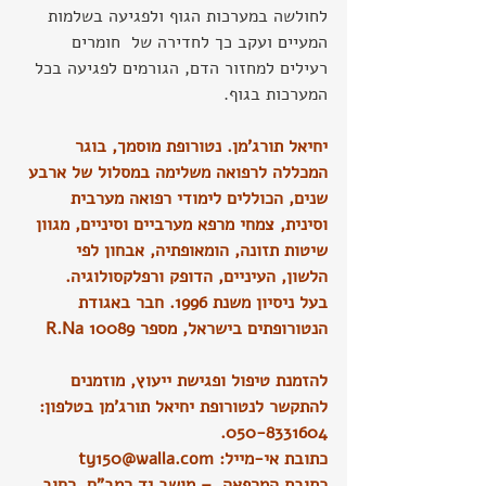
לחולשה במערכות הגוף ולפגיעה בשלמות 
המעיים ועקב כך לחדירה של  חומרים 
רעילים למחזור הדם, הגורמים לפגיעה בכל 
המערכות בגוף.
יחיאל תורג'מן. נטורופת מוסמך, בוגר 
המכללה לרפואה משלימה במסלול של ארבע 
שנים, הכוללים לימודי רפואה מערבית 
וסינית, צמחי מרפא מערביים וסיניים, מגוון 
שיטות תזונה, הומאופתיה, אבחון לפי 
הלשון, העיניים, הדופק ורפלקסולוגיה.
בעל ניסיון משנת 1996. חבר באגודת 
הנטורופתים בישראל, מספר 10089 R.Na
להזמנת טיפול ופגישת ייעוץ, מוזמנים 
להתקשר לנטורופת יחיאל תורג'מן בטלפון: 
050-8331604.
כתובת אי-מייל: 
ty150@walla.com
כתובת המרפאה  – מושב יד רמב"ם, רחוב 