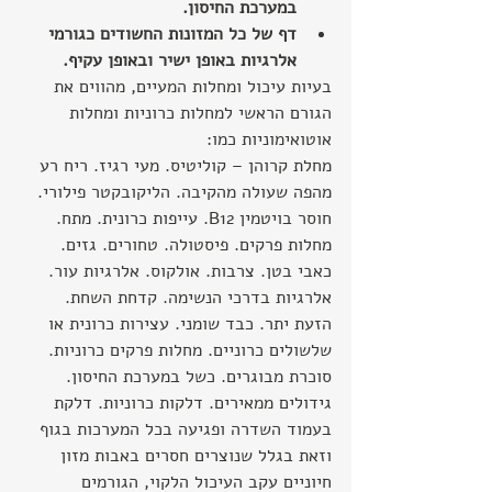
במערכת החיסון.
דף של כל המזונות החשודים כגורמי 
אלרגיות באופן ישיר ובאופן עקיף.
בעיות עיכול ומחלות המעיים, מהווים את 
הגורם הראשי למחלות כרוניות ומחלות 
אוטואימוניות כמו:
מחלת קרוהן – קוליטיס. מעי רגיז. ריח רע 
מהפה שעולה מהקיבה. הליקובקטר פילורי. 
חוסר בויטמין B12. עייפות כרונית. מתח. 
מחלות פרקים. פיסטולה. טחורים. גזים. 
כאבי בטן. צרבות. אולקוס. אלרגיות עור. 
אלרגיות בדרכי הנשימה. קדחת השחת. 
הזעת יתר. כבד שומני. עצירות כרונית או 
שלשולים כרוניים. מחלות פרקים כרוניות. 
סוכרת מבוגרים. כשל במערכת החיסון. 
גידולים ממאירים. דלקות כרוניות. דלקת 
בעמוד השדרה ופגיעה בכל המערכות בגוף 
וזאת בגלל שנוצרים חסרים באבות מזון 
חיוניים עקב העיכול הלקוי, הגורמים 