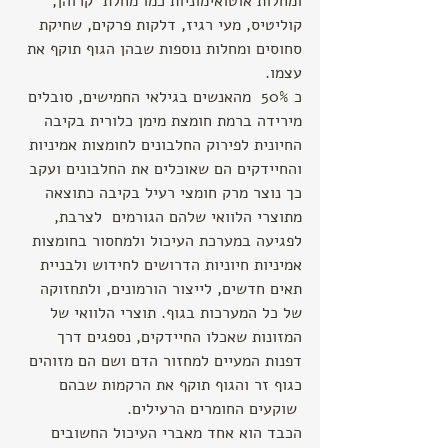
ומחלות אוטואימוניות כמו מחלת  קרוהן, 
קוליטיס, מעי רגיז, דלקות פרקים, שחיקת 
סחוסים ומחלות נוספות שבהן הגוף תוקף את 
עצמו.
כ 50%  מהאנשים בגילאי החמישים, סובלים 
מירידה ברמת חומצת מימן כלורית בקיבה 
החיונית לפירוק החלבונים לחומצות אמיניות 
והחיידקים הם שאוכלים את החלבונים ועקב 
כך נוצר מרק חומצי רעיל בקיבה כתוצאה 
מתוצרי הלוואי שלהם הגורמים  לצרבת, 
לפגיעה במערכת העיכול ולמחסור בחומצות 
אמיניות חיוניות הדרושים לחידוש ולבניית 
תאים חדשים, לייצור הורמונים, ולתחזוקה 
של כל המערכות בגוף. תוצרי הלוואי של 
המזונות שאכלו החיידקים, נספגים דרך 
דפנות המעיים למחזור הדם ושם הם מזוהים 
כגוף זר והגוף תוקף את הרקמות שבהם 
 שוקעים החומרים הרעילים.
הכבד הוא אחד מאברי העיכול החשובים 